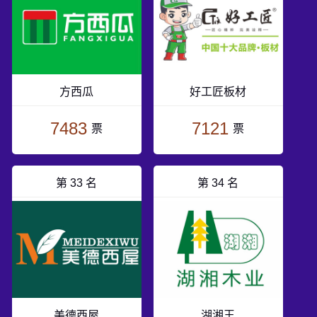
方西瓜
好工匠板材
7483
7121
票
票
第 33 名
第 34 名
美德西屋
湖湘王