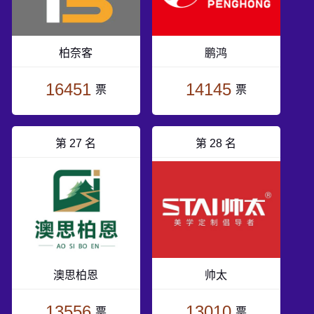
柏奈客
鹏鸿
16451
14145
票
票
第 27 名
第 28 名
澳思柏恩
帅太
13556
13010
票
票