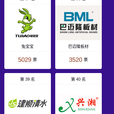
兔宝宝
巴迈隆板材
5029
3520
票
票
第 39 名
第 40 名