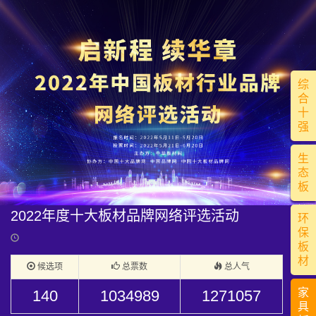
综
合
十
强
生
态
板
2022年度十大板材品牌网络评选活动
环
保
板
材
候选项
总票数
总人气
家
140
1034989
1271057
具