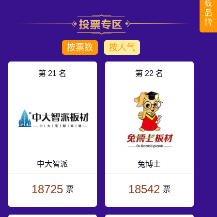
板
品
牌
按票数
按人气
第 21 名
第 22 名
中大智派
兔博士
18725
18542
票
票