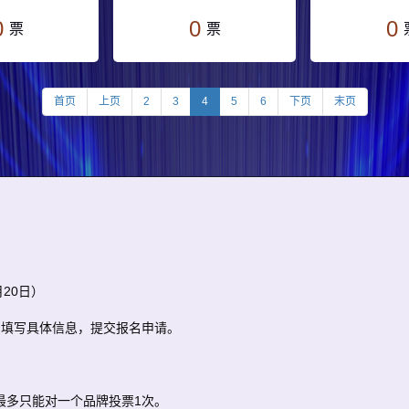
0
0
0
票
票
首页
上页
2
3
4
5
6
下页
末页
月20日）
，填写具体信息，提交报名申请。
钟最多只能对一个品牌投票1次。