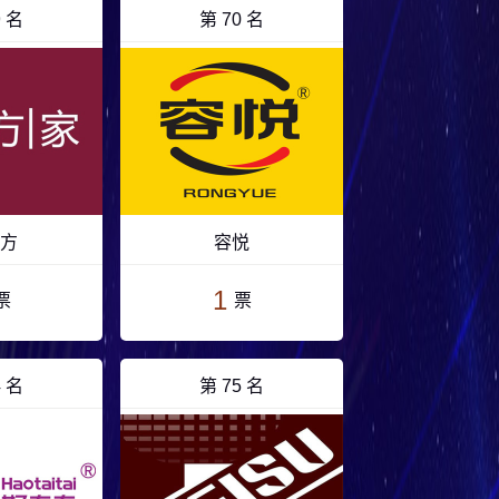
9 名
第 70 名
方
容悦
1
票
票
4 名
第 75 名