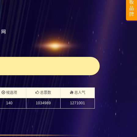
板
品
牌
候选项
总票数
总人气
140
1034989
1271001