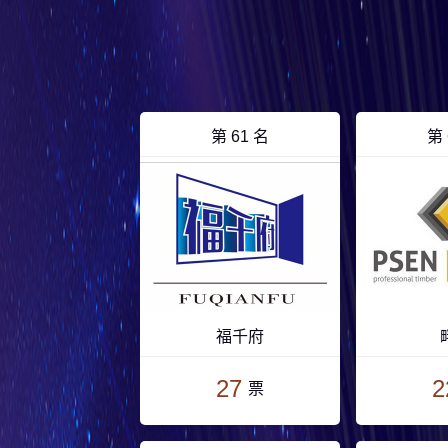
第 61 名
第 
福千府
27
2
票