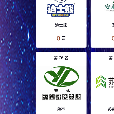
迪士熊
0
票
第 76 名
第 
苑林
苏