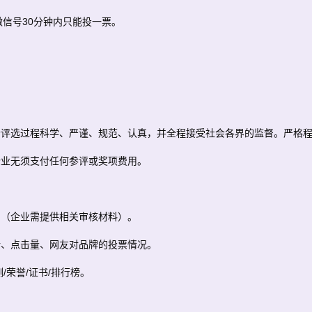
微信号30分钟内只能投一票。
。
。
个评选过程科学、严谨、规范、认真，并全程接受社会各界的监督。严格
企业无须支付任何参评或奖项费用。
审（企业需提供相关审核材料）。
论、点击量、网友对品牌的投票情况。
/荣誉/证书/排行榜。