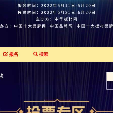
报名
搜索
动