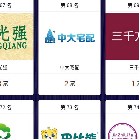
67 名
第 68 名
第 6
光强
中大宅配
三千
3
2
1
票
票
72 名
第 73 名
第 7