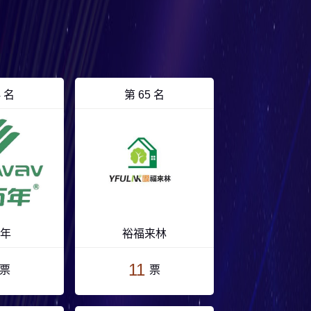
4 名
第 65 名
年
裕福来林
11
票
票