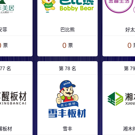
安菲
巴比熊
好太
0
0
0
票
票
77 名
第 78 名
第 7
醒板材
雪丰
湘木