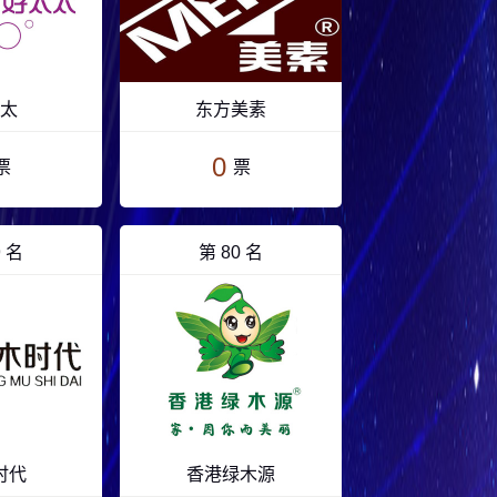
太
东方美素
0
票
票
9 名
第 80 名
时代
香港绿木源