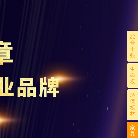
综
合
十
强
生
态
板
环
保
板
材
家
具