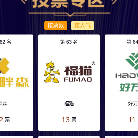
按票数
按人气
62 名
第 63 名
第 6
畔森
福猫
好万
2
13
11
票
票