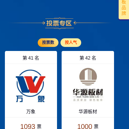
板
品
牌
按票数
按人气
第 41 名
第 42 名
万象
华源板材
1093
1000
票
票