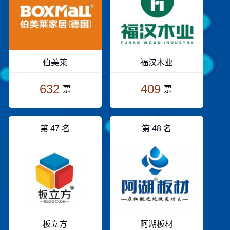
伯美莱
福汉木业
632
409
票
票
第 47 名
第 48 名
板立方
阿湖板材