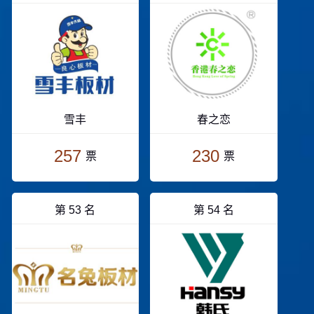
雪丰
春之恋
257
230
票
票
第 53 名
第 54 名