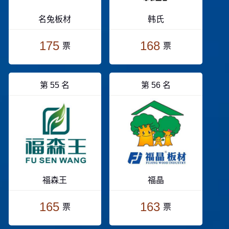
名兔板材
韩氏
175
168
票
票
第 55 名
第 56 名
福森王
福晶
165
163
票
票