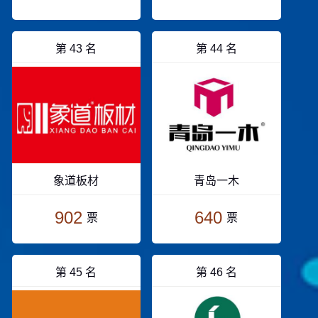
第 43 名
第 44 名
象道板材
青岛一木
902
640
票
票
第 45 名
第 46 名