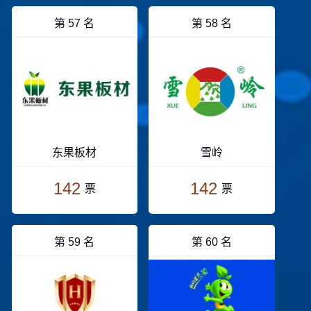
第 57 名
第 58 名
东果板材
雪岭
142
142
票
票
第 59 名
第 60 名