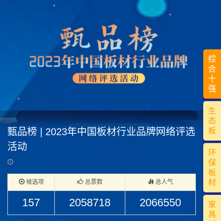
综
合
十
强
生
态
甄品榜 | 2023年中国板材行业品牌网络评选
板
活动
环
保
板
材
候选项
总票数
总人气
157
2058718
2066550
家
具