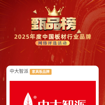
中大智派
家具板品牌