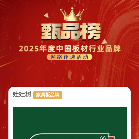
娃娃树
家具板品牌