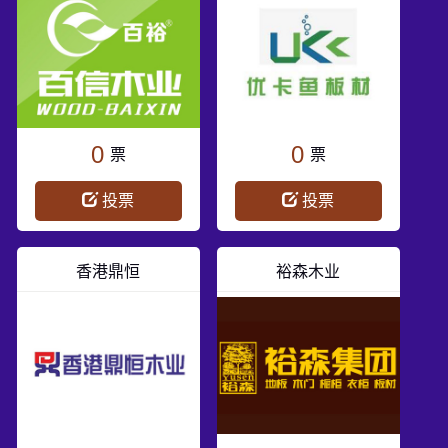
0
0
票
票
投票
投票
香港鼎恒
裕森木业