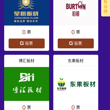
板
品
牌
0
0
票
票
投票
投票
博汇板材
东果板材
0
0
票
票