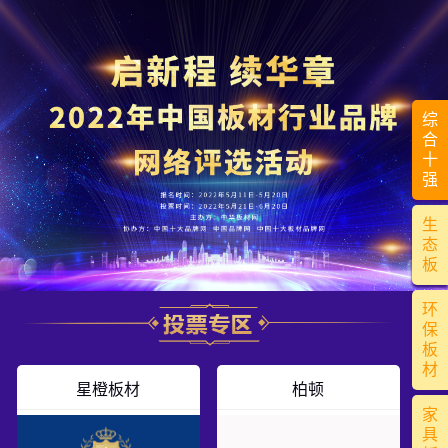
综
合
十
强
生
态
板
环
保
板
材
星橙板材
柏顿
家
具