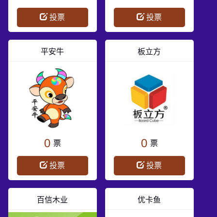
投票
投票
平安牛
板立方
0
0
票
票
投票
投票
百信木业
优卡鱼