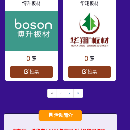
博升板材
华翔板材
0
0
票
票
投票
投票
«
‹
›
»
活动简介