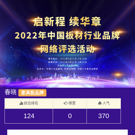
春晓
家具板品牌
综合排名
得票
人气
124
0
370