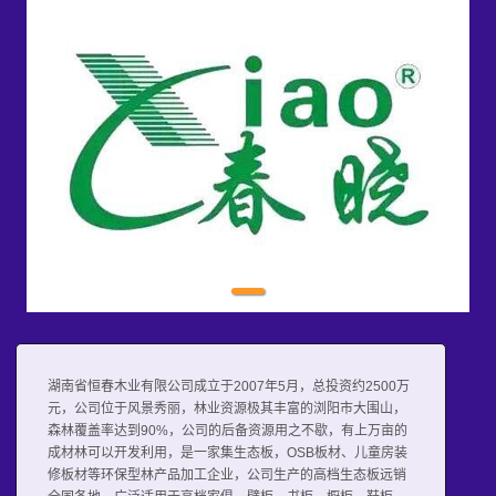
1
湖南省恒春木业有限公司成立于2007年5月，总投资约2500万
元，公司位于风景秀丽，林业资源极其丰富的浏阳市大围山，
森林覆盖率达到90%，公司的后备资源用之不歇，有上万亩的
成材林可以开发利用，是一家集生态板，OSB板材、儿童房装
修板材等环保型林产品加工企业，公司生产的高档生态板远销