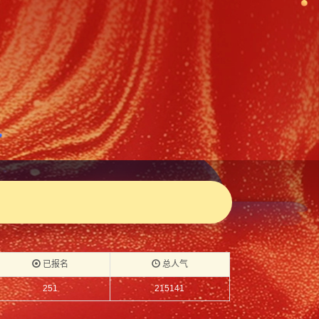
已报名
总人气
251
215141